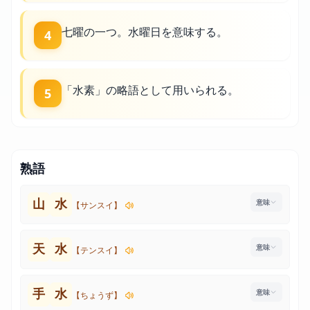
七曜の一つ。水曜日を意味する。
4
「水素」の略語として用いられる。
5
熟語
山
水
【サンスイ】
天
水
【テンスイ】
手
水
【ちょうず】