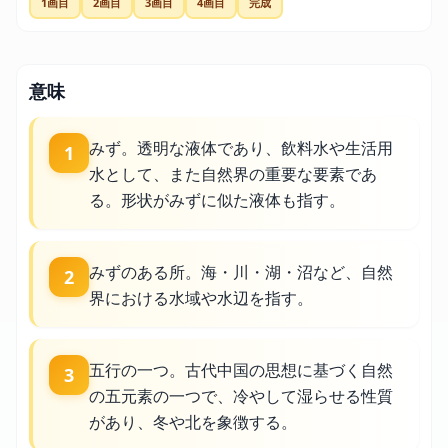
1画目
2画目
3画目
4画目
完成
意味
みず。透明な液体であり、飲料水や生活用
1
水として、また自然界の重要な要素であ
る。形状がみずに似た液体も指す。
みずのある所。海・川・湖・沼など、自然
2
界における水域や水辺を指す。
五行の一つ。古代中国の思想に基づく自然
3
の五元素の一つで、冷やして湿らせる性質
があり、冬や北を象徴する。