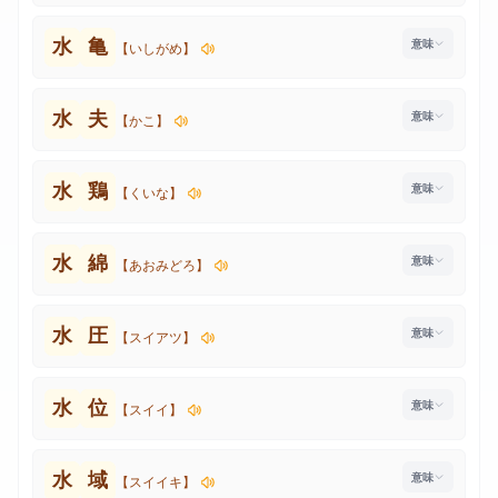
水
亀
【いしがめ】
水
夫
【かこ】
水
鶏
【くいな】
水
綿
【あおみどろ】
水
圧
【スイアツ】
水
位
【スイイ】
水
域
【スイイキ】