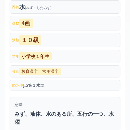
水
部首
(みず・したみず)
4画
画数
１０級
漢検
小学校１年生
学年
教育漢字
常用漢字
種別
JIS第１水準
JIS水準
意味
みず、液体、水のある所、五行の一つ、水
曜