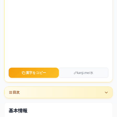
漢字をコピー
kanji.me/水
目次
基本情報