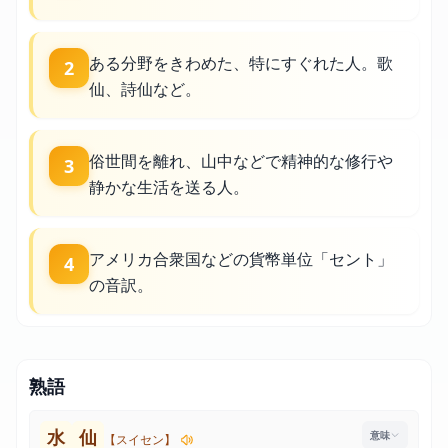
ある分野をきわめた、特にすぐれた人。歌
2
仙、詩仙など。
俗世間を離れ、山中などで精神的な修行や
3
静かな生活を送る人。
アメリカ合衆国などの貨幣単位「セント」
4
の音訳。
熟語
水
仙
【スイセン】