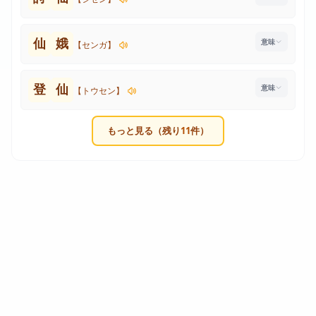
仙
娥
【センガ】
登
仙
【トウセン】
もっと見る（残り
11
件）