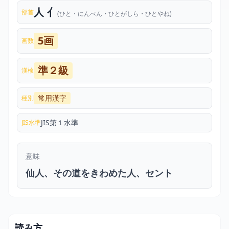
人 亻
部首
(ひと・にんべん・ひとがしら・ひとやね)
5画
画数
準２級
漢検
常用漢字
種別
JIS第１水準
JIS水準
意味
仙人、その道をきわめた人、セント
読み方