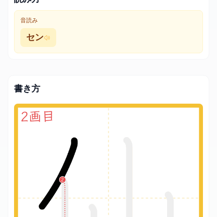
音読み
セン
書き方