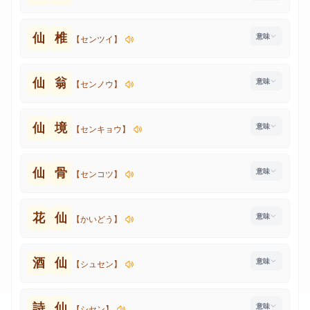
仙
椎
【センツイ】
仙
翁
【センノウ】
仙
境
【センキョウ】
仙
骨
【センコツ】
花
仙
【かいどう】
酒
仙
【シュセン】
詩
仙
【シセン】