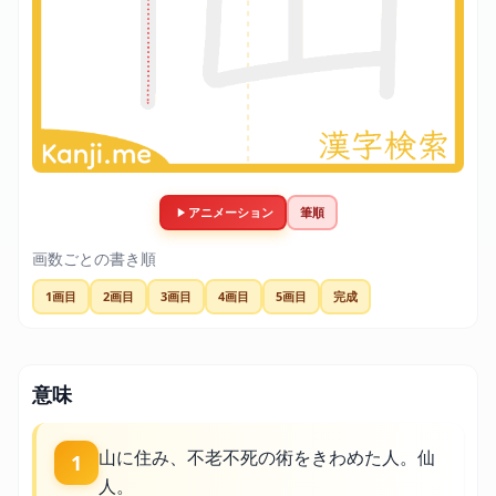
アニメーション
筆順
画数ごとの書き順
1画目
2画目
3画目
4画目
5画目
完成
意味
山に住み、不老不死の術をきわめた人。仙
1
人。