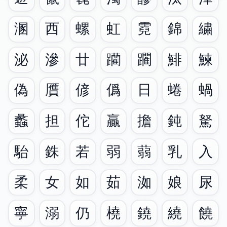
溷
西
螺
虹
霓
錦
繍
泌
滲
廿
躪
躙
鯡
鰊
偽
贋
偐
僞
日
蜷
蝸
蠡
担
佗
贏
擔
鈍
駑
駘
銖
若
弱
蒻
乳
入
柔
女
如
茹
洳
娘
尿
寧
溺
仍
橈
鐃
繞
饒