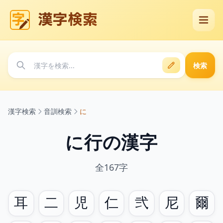
漢字検索
検索
漢字検索
音訓検索
に
に行の漢字
全167字
耳
二
児
仁
弐
尼
爾