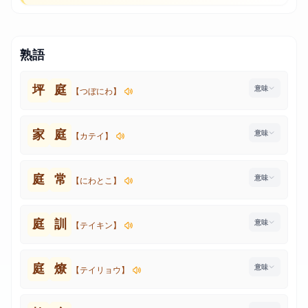
熟語
坪
庭
【つぼにわ】
家
庭
【カテイ】
庭
常
【にわとこ】
庭
訓
【テイキン】
庭
燎
【テイリョウ】