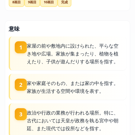
8画目
9画目
10画目
完成
意味
家屋の前や敷地内に設けられた、平らな空
1
き地や広場。家族が集まったり、植物を植
えたり、子供が遊んだりする場所を指す。
家や家庭そのもの、または家の中を指す。
2
家族が生活する空間や環境を表す。
政治や行政の業務が行われる場所。特に、
3
古代においては天皇が政務を執る宮中や朝
廷、また現代では役所などを指す。