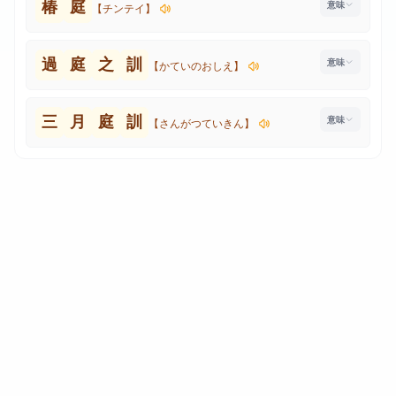
椿
庭
【チンテイ】
過
庭
之
訓
【かていのおしえ】
三
月
庭
訓
【さんがつていきん】