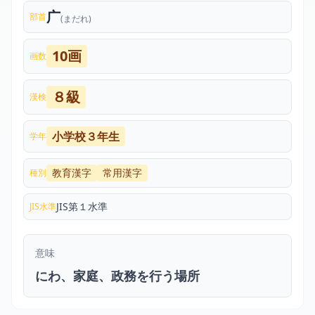
广
部首
(まだれ)
10画
画数
８級
漢検
小学校３年生
学年
教育漢字
常用漢字
種別
JIS第１水準
JIS水準
意味
にわ、家庭、政務を行う場所