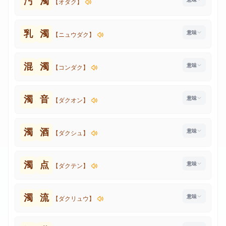
汚
濁
【オダク】
乳
濁
【ニュウダク】
混
濁
【コンダク】
濁
音
【ダクオン】
濁
酒
【ダクシュ】
濁
点
【ダクテン】
濁
流
【ダクリュウ】