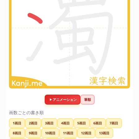
アニメーション
筆順
画数ごとの書き順
1画目
2画目
3画目
4画目
5画目
6画目
7画目
8画目
9画目
10画目
11画目
12画目
13画目