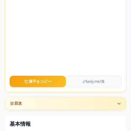
漢字をコピー
kanji.me/濁
目次
基本情報