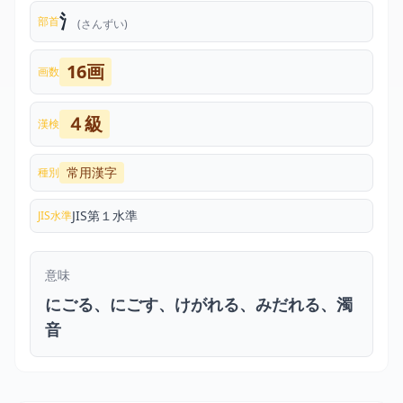
氵
部首
(さんずい)
16画
画数
４級
漢検
常用漢字
種別
JIS第１水準
JIS水準
意味
にごる、にごす、けがれる、みだれる、濁
音