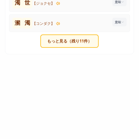
濁
世
【ジョクセ】
溷
濁
【コンダク】
もっと見る（残り
11
件）