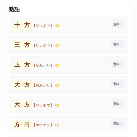
熟語
十
方
【ジッポウ】
三
方
【サンポウ】
上
方
【かみがた】
大
方
【おおかた】
六
方
【ロッポウ】
方
円
【ホウエン】