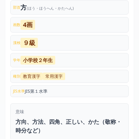
方
部首
(ほう・ほうへん・かたへん)
4画
画数
９級
漢検
小学校２年生
学年
教育漢字
常用漢字
種別
JIS第１水準
JIS水準
意味
方向、方法、四角、正しい、かた（敬称・
時分など）