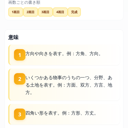
画数ごとの書き順
1画目
2画目
3画目
4画目
完成
意味
方向や向きを表す。例：方角、方向。
1
いくつかある物事のうちの一つ、分野、あ
2
る土地を表す。例：方面、双方、方言、地
方。
四角い形を表す。例：方形、方丈。
3