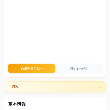
漢字をコピー
kanji.me/方
目次
基本情報