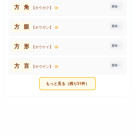
方
角
【ホウガク】
方
眼
【ホウガン】
方
形
【ホウケイ】
方
言
【ホウゲン】
もっと見る（残り
51
件）