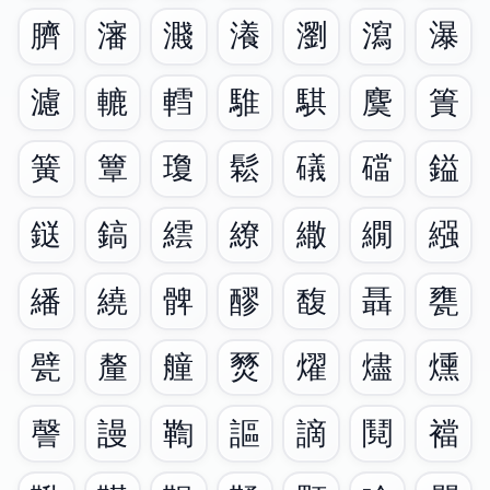
臍
瀋
濺
瀁
瀏
瀉
瀑
濾
轆
轌
騅
騏
麌
簣
簧
簟
瓊
鬆
礒
礑
鎰
鎹
鎬
繧
繚
繖
繝
繦
繙
繞
髀
醪
馥
聶
甕
甓
釐
艟
燹
燿
燼
燻
謦
謾
鞫
謳
謫
鬩
襠