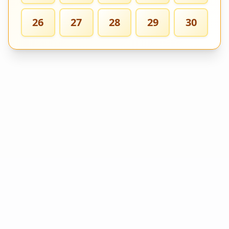
26
27
28
29
30