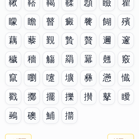
鞦
鞳
鞨
鞣
顋
瞼
瞿
矇
瞻
瞽
癜
餮
餬
殯
藕
藜
覲
贄
贅
邇
邃
穢
穡
觴
羂
羃
翹
竅
竄
嚠
嚔
壙
彝
懣
懴
戳
擲
擺
擽
攅
鼕
瞹
鵐
礇
鯆
擶