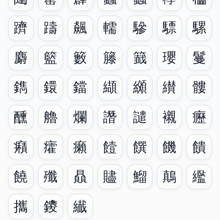
躋
躊
飆
轜
驂
驃
騾
麝
籃
籔
籐
籖
瓔
鬘
鐫
鐶
鐺
纈
纐
纉
髏
醺
艪
爛
譖
譴
襯
癧
癪
癨
癩
饐
饌
饑
饋
饒
殲
贔
贐
鰡
鷏
繿
攜
鑁
纎