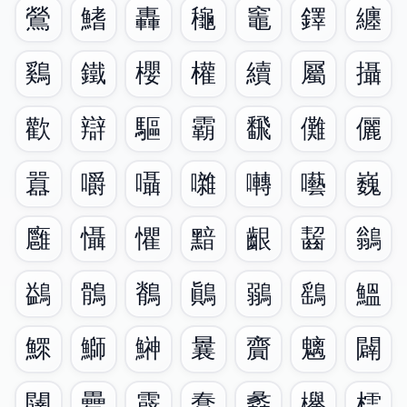
鶯
鰭
轟
龝
竈
鐸
纏
鷄
鐵
櫻
權
續
屬
攝
歡
辯
驅
霸
飜
儺
儷
囂
嚼
囁
囃
囀
囈
巍
廱
懾
懼
黯
齦
齧
鶲
鷁
鶻
鶺
鷆
鶸
鷂
鰮
鰥
鰤
鰰
曩
齎
魑
闢
闥
罍
霹
蠢
蠡
欅
櫺