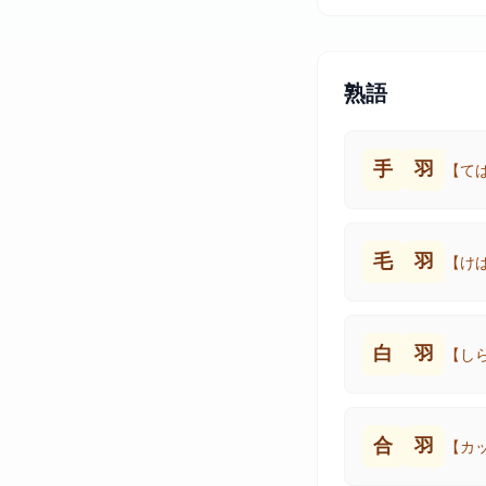
熟語
手
羽
【て
毛
羽
【け
白
羽
【し
合
羽
【カ