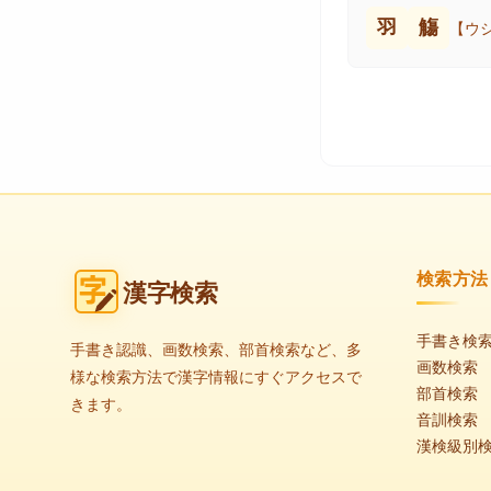
羽
觴
【ウ
検索方法
漢字検索
手書き検
手書き認識、画数検索、部首検索など、多
画数検索
様な検索方法で漢字情報にすぐアクセスで
部首検索
きます。
音訓検索
漢検級別