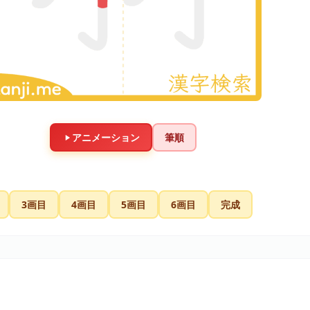
アニメーション
筆順
3画目
4画目
5画目
6画目
完成