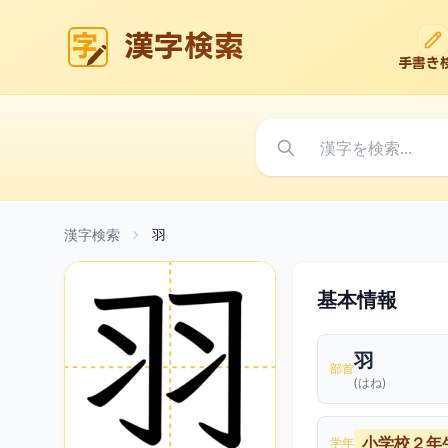
漢字検索
手書き
漢字検索
羽
基本情報
羽
部首
(はね)
小学校２年
学年