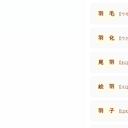
羽
毛
【ウ
羽
化
【ウ
尾
羽
【お
絵
羽
【エ
羽
子
【は