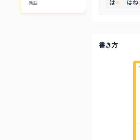
は
はね
熟語
書き方