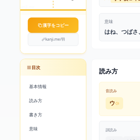
意味
漢字をコピー
はね、つばさ
kanji.me/羽
目次
読み方
基本情報
音読み
読み方
ウ
書き方
意味
訓読み