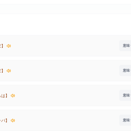
ば】
ば】
らは】
ッパ】