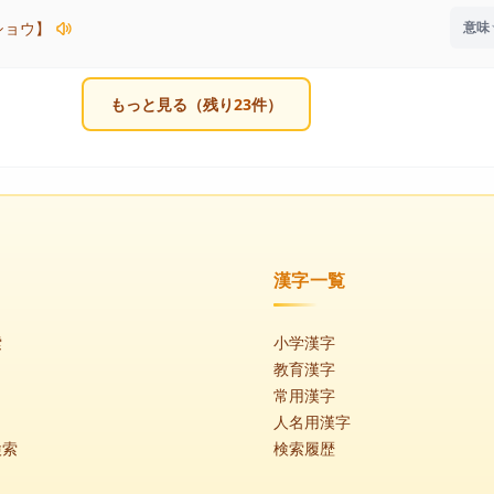
ショウ】
もっと見る（残り
23
件）
漢字一覧
索
小学漢字
教育漢字
常用漢字
人名用漢字
検索
検索履歴