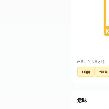
画数ごとの書き順
1画目
2画目
意味