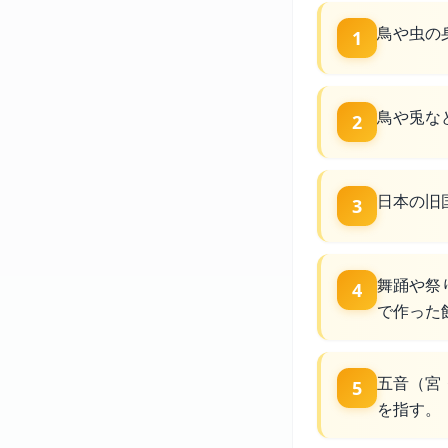
鳥や虫の
1
鳥や兎な
2
日本の旧
3
舞踊や祭
4
で作った
五音（宮
5
を指す。