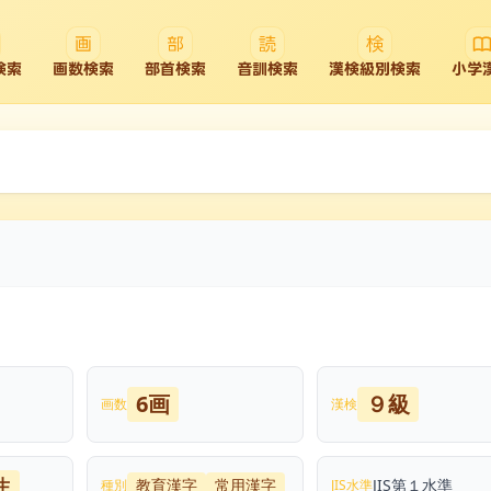
検索
画数検索
部首検索
音訓検索
漢検級別検索
小学
6画
９級
画数
漢検
生
教育漢字
常用漢字
JIS第１水準
種別
JIS水準