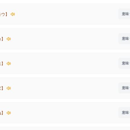
モウ】
カ】
は】
ば】
ね】