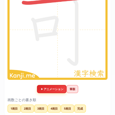
アニメーション
筆順
画数ごとの書き順
1画目
2画目
3画目
4画目
5画目
完成