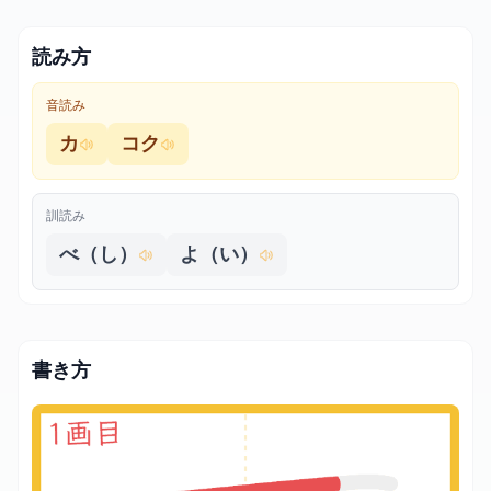
読み方
音読み
カ
コク
訓読み
べ（し）
よ（い）
書き方