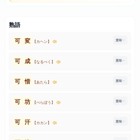
熟語
可
変
【カヘン】
可
成
【なるべく】
可
惜
【あたら】
可
坊
【べらぼう】
可
汗
【カカン】