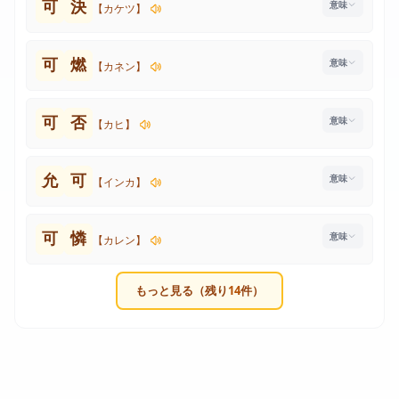
可
決
【カケツ】
可
燃
【カネン】
可
否
【カヒ】
允
可
【インカ】
可
憐
【カレン】
もっと見る（残り
14
件）