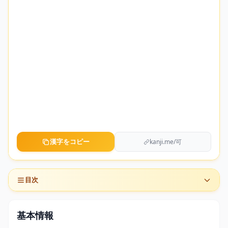
漢字をコピー
kanji.me/可
目次
基本情報