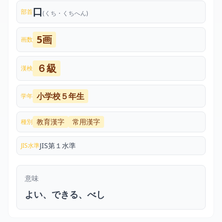
口
部首
(くち・くちへん)
5画
画数
６級
漢検
小学校５年生
学年
教育漢字
常用漢字
種別
JIS第１水準
JIS水準
意味
よい、できる、べし