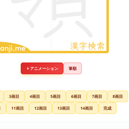
アニメーション
筆順
3画目
4画目
5画目
6画目
7画目
8画目
目
11画目
12画目
13画目
14画目
完成