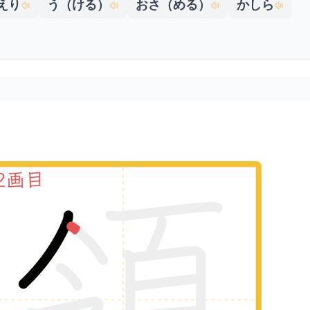
えり
う（ける）
おさ（める）
かしら