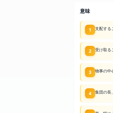
意味
支配する
1
受け取る
2
物事の中
3
集団の長
4