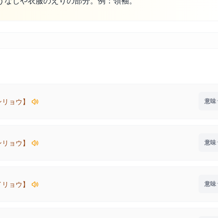
うなじや衣服のえりの部分。例：領袖。
ンリョウ】
ンリョウ】
イリョウ】