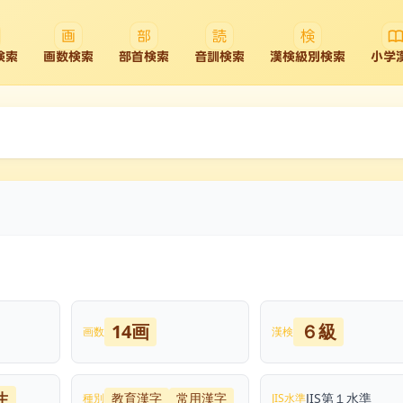
検索
画数検索
部首検索
音訓検索
漢検級別検索
小学
14画
６級
画数
漢検
生
教育漢字
常用漢字
JIS第１水準
種別
JIS水準