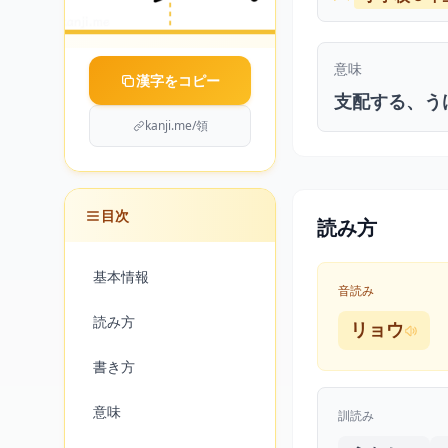
意味
漢字をコピー
支配する、う
kanji.me/領
目次
読み方
基本情報
音読み
読み方
リョウ
書き方
意味
訓読み