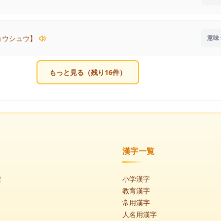
ョウシュウ】
もっと見る（残り
16
件）
漢字一覧
索
小学漢字
教育漢字
常用漢字
人名用漢字