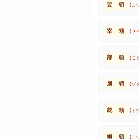
要
領
【ヨ
宰
領
【サ
部
領
【こ
属
領
【ゾ
統
領
【ト
綱
領
【コ