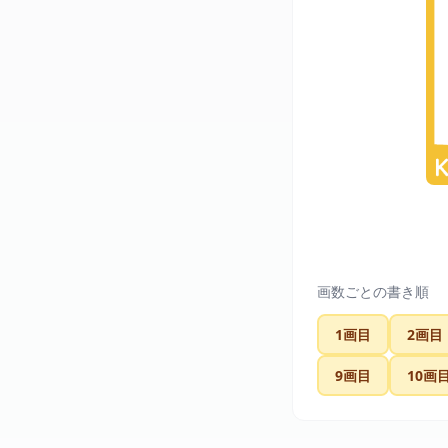
画数ごとの書き順
1画目
2画目
9画目
10画