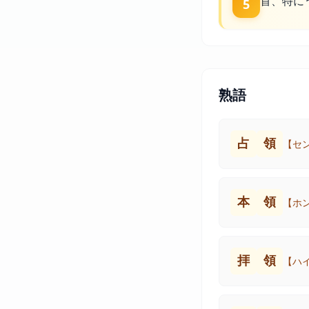
首、特に
5
熟語
占
領
【セ
本
領
【ホ
拝
領
【ハ