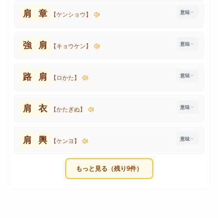
肩
章
【ケンショウ】
強
肩
【キョウケン】
路
肩
【ロかた】
肩
衣
【かたぎぬ】
肩
輿
【ケンヨ】
もっと見る（残り
9
件）