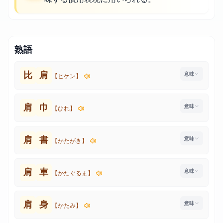
熟語
比
肩
【ヒケン】
肩
巾
【ひれ】
肩
書
【かたがき】
肩
車
【かたぐるま】
肩
身
【かたみ】