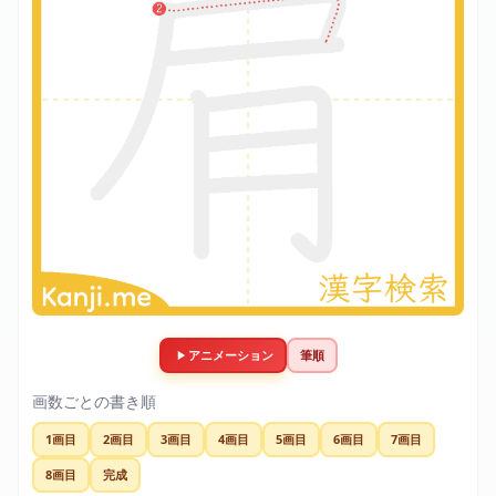
アニメーション
筆順
画数ごとの書き順
1画目
2画目
3画目
4画目
5画目
6画目
7画目
8画目
完成