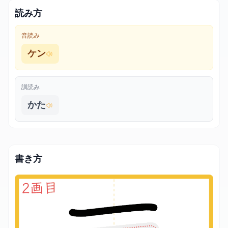
読み方
音読み
ケン
訓読み
かた
書き方