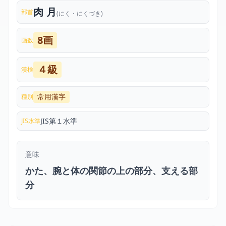
肉 月
部首
(にく・にくづき)
8画
画数
４級
漢検
常用漢字
種別
JIS第１水準
JIS水準
意味
かた、腕と体の関節の上の部分、支える部
分