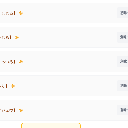
ましじる】
ンじる】
ょっつる】
ろり】
クジュウ】