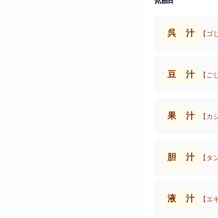
呉
汁
【ゴ
豆
汁
【ご
果
汁
【カ
胆
汁
【タ
液
汁
【エ