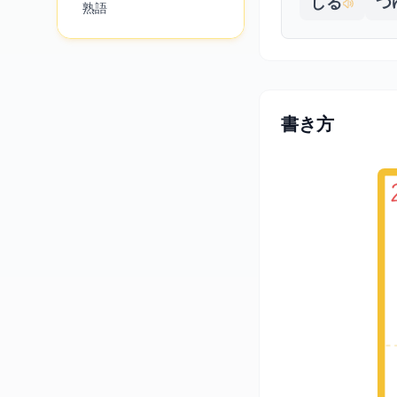
しる
つ
熟語
書き方