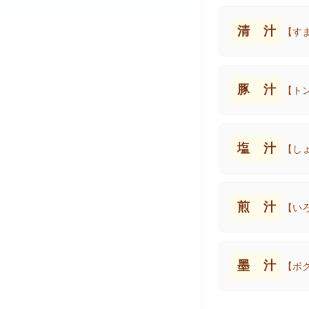
清
汁
【す
豚
汁
【ト
塩
汁
【し
煎
汁
【い
墨
汁
【ボ