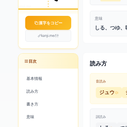
意味
漢字をコピー
しる、つゆ、
kanji.me/汁
目次
読み方
基本情報
音読み
読み方
ジュウ
書き方
意味
訓読み