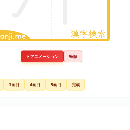
アニメーション
筆順
3画目
4画目
5画目
完成