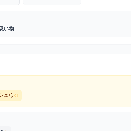
吸い物
シュウ