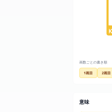
画数ごとの書き順
1画目
2画目
意味