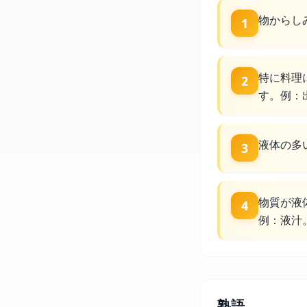
物からし
1
特に料理
2
す。例：
液体の多
3
物質が液
4
例：液汁
熟語