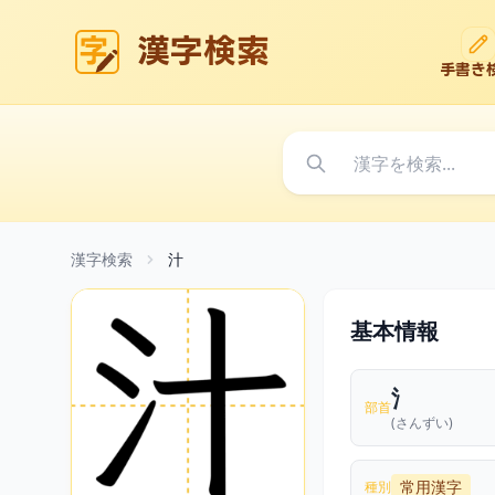
漢字検索
手書き
漢字検索
汁
基本情報
氵
部首
(さんずい)
常用漢字
種別