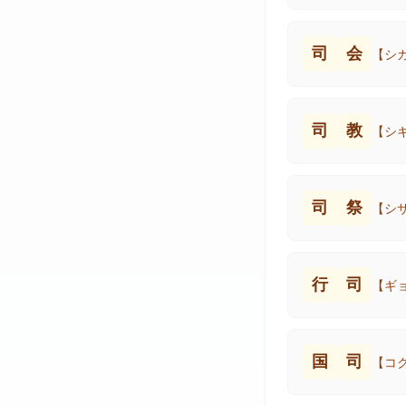
司
会
【シ
司
教
【シ
司
祭
【シ
行
司
【ギ
国
司
【コ