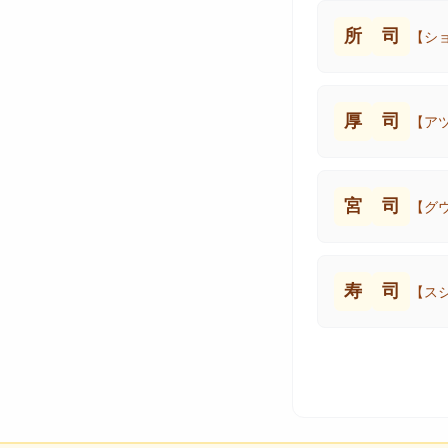
所
司
【シ
厚
司
【ア
宮
司
【グ
寿
司
【ス