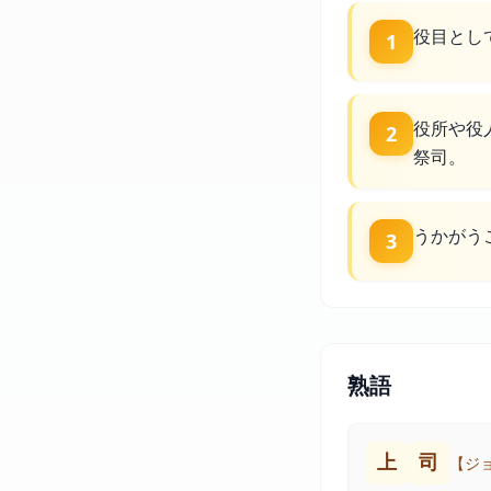
役目とし
1
役所や役
2
祭司。
うかがう
3
熟語
上
司
【ジ