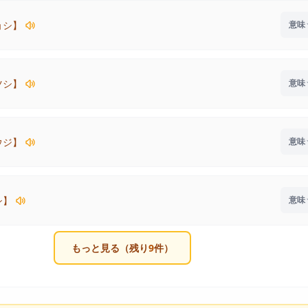
ョシ】
ツシ】
ウジ】
シ】
もっと見る（残り
9
件）