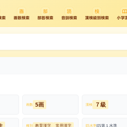
検索
画数検索
部首検索
音訓検索
漢検級別検索
小学
5画
７級
画数
漢検
生
教育漢字
常用漢字
JIS第１水準
種別
JIS水準