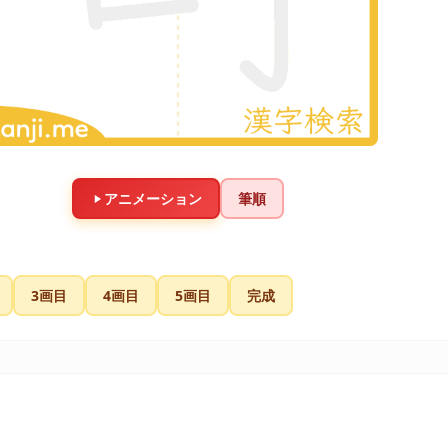
アニメーション
筆順
3画目
4画目
5画目
完成