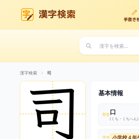
漢字検索
手書き
漢字検索
司
基本情報
口
部首
(くち・くちへん)
小学校４年
学年