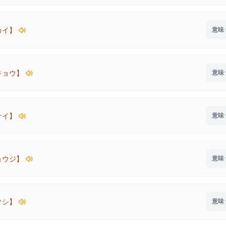
カイ】
キョウ】
サイ】
ョウジ】
クシ】