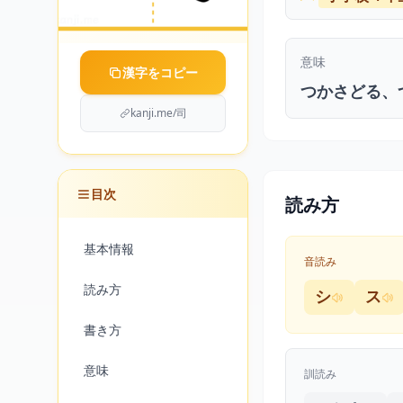
意味
漢字をコピー
つかさどる、
kanji.me/司
目次
読み方
基本情報
音読み
読み方
シ
ス
書き方
意味
訓読み