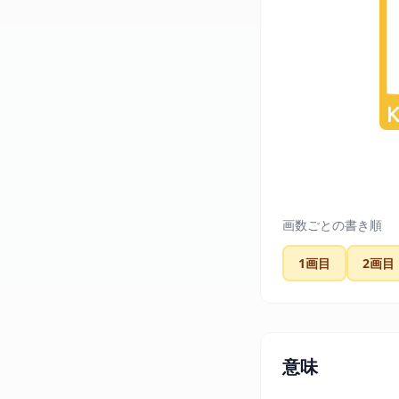
画数ごとの書き順
1画目
2画目
意味