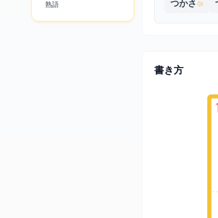
つかさ
熟語
書き方