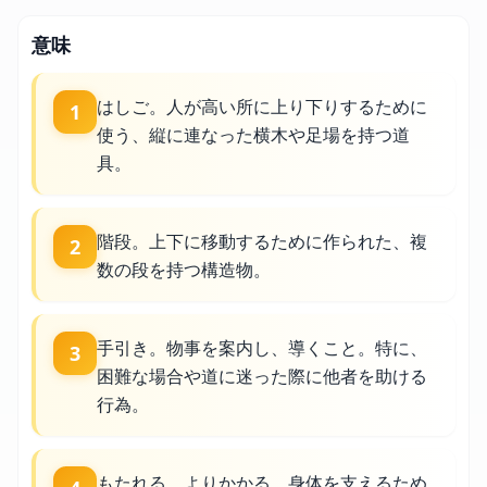
意味
はしご。人が高い所に上り下りするために
1
使う、縦に連なった横木や足場を持つ道
具。
階段。上下に移動するために作られた、複
2
数の段を持つ構造物。
手引き。物事を案内し、導くこと。特に、
3
困難な場合や道に迷った際に他者を助ける
行為。
もたれる、よりかかる。身体を支えるため