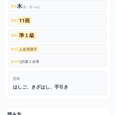
木
部首
(き・きへん)
11画
画数
準１級
漢検
人名用漢字
種別
JIS第１水準
JIS水準
意味
はしご、きざはし、手引き
読み方