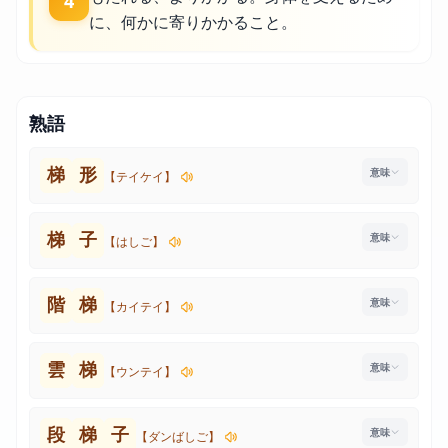
4
に、何かに寄りかかること。
熟語
梯
形
【テイケイ】
梯
子
【はしご】
階
梯
【カイテイ】
雲
梯
【ウンテイ】
段
梯
子
【ダンばしご】