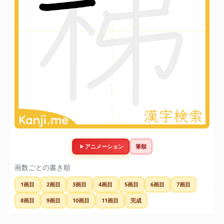
アニメーション
筆順
画数ごとの書き順
1画目
2画目
3画目
4画目
5画目
6画目
7画目
8画目
9画目
10画目
11画目
完成