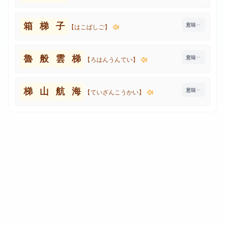
箱
梯
子
【はこばしご】
魯
般
雲
梯
【ろはんうんてい】
梯
山
航
海
【ていざんこうかい】