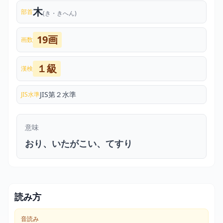
木
部首
(き・きへん)
19画
画数
１級
漢検
JIS第２水準
JIS水準
意味
おり、いたがこい、てすり
読み方
音読み