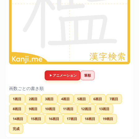
アニメーション
筆順
画数ごとの書き順
1画目
2画目
3画目
4画目
5画目
6画目
7画目
8画目
9画目
10画目
11画目
12画目
13画目
14画目
15画目
16画目
17画目
18画目
19画目
完成