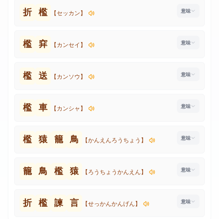
折
檻
【セッカン】
檻
穽
【カンセイ】
檻
送
【カンソウ】
檻
車
【カンシャ】
檻
猿
籠
鳥
【かんえんろうちょう】
籠
鳥
檻
猿
【ろうちょうかんえん】
折
檻
諫
言
【せっかんかんげん】