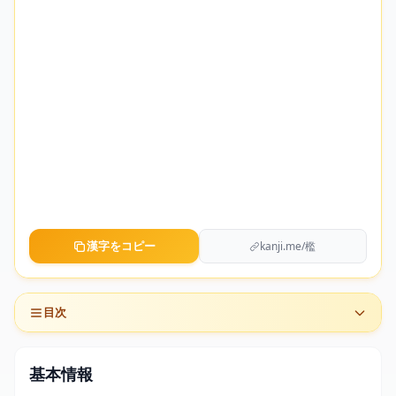
漢字をコピー
kanji.me/檻
目次
基本情報