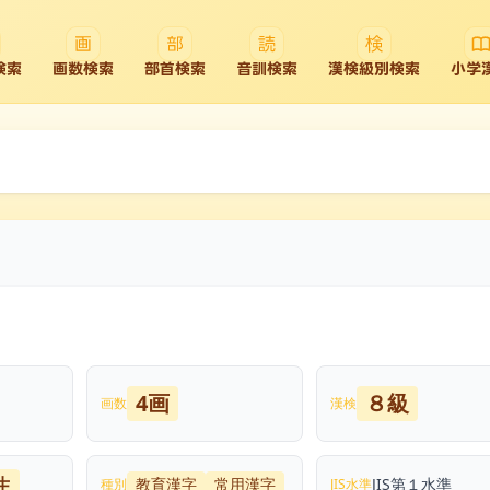
検索
画数検索
部首検索
音訓検索
漢検級別検索
小学
4画
８級
画数
漢検
生
教育漢字
常用漢字
JIS第１水準
種別
JIS水準