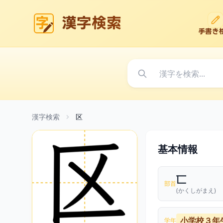
漢字検索
手書き
漢字検索
区
基本情報
匸
部首
(かくしがまえ)
小学校３年
学年