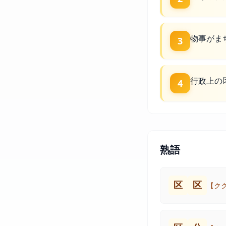
物事がま
3
行政上の
4
熟語
区
区
【ク