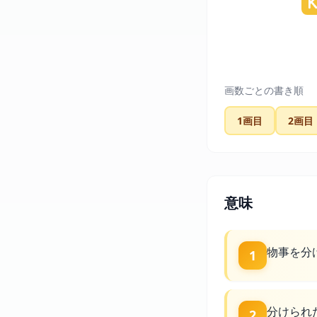
画数ごとの書き順
1画目
2画目
意味
物事を分
1
分けられ
2