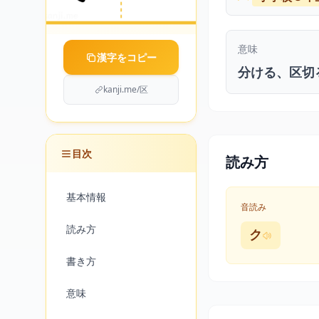
意味
漢字をコピー
分ける、区切
kanji.me/区
目次
読み方
基本情報
音読み
読み方
ク
書き方
意味