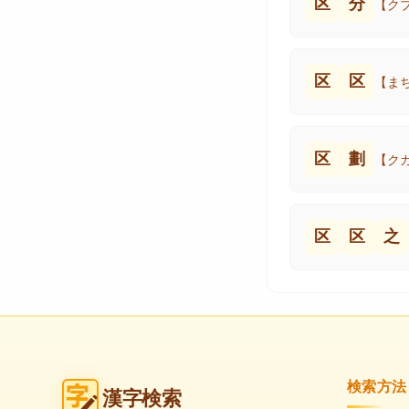
区
分
【ク
区
区
【ま
区
劃
【ク
区
区
之
検索方法
漢字検索