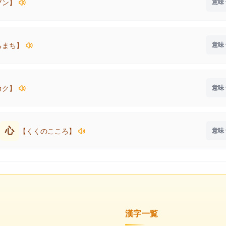
ブン】
ちまち】
カク】
心
【くくのこころ】
漢字一覧