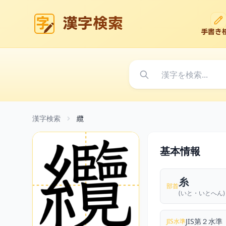
漢字検索
手書き
漢字検索
纜
基本情報
糸
部首
(いと・いとへん)
JIS第２水準
JIS水準