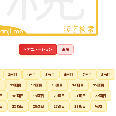
アニメーション
筆順
3画目
4画目
5画目
6画目
7画目
8画目
目
11画目
12画目
13画目
14画目
15画目
目
18画目
19画目
20画目
21画目
22画目
目
25画目
26画目
27画目
28画目
完成