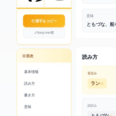
意味
漢字をコピー
ともづな、船
kanji.me/纜
目次
読み方
基本情報
音読み
読み方
ラン
書き方
訓読み
意味
ともづな