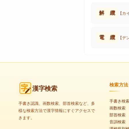
解
纜
【カ
電
纜
【デ
検索方法
漢字検索
手書き検
手書き認識、画数検索、部首検索など、多
画数検索
様な検索方法で漢字情報にすぐアクセスで
部首検索
きます。
音訓検索
漢検級別