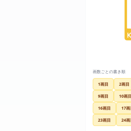
画数ごとの書き順
1画目
2画目
9画目
10画
16画目
17画
23画目
24画