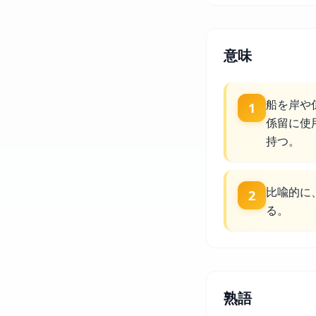
意味
船を岸や
1
係留に使
持つ。
比喩的に
2
る。
熟語