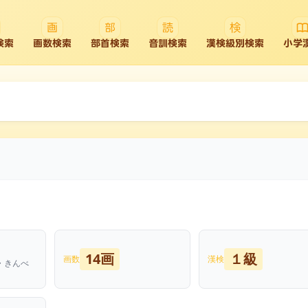
検索
画数検索
部首検索
音訓検索
漢検級別検索
小学
14画
１級
画数
漢検
・きんべ