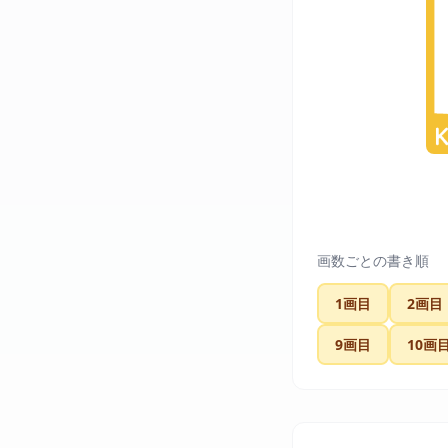
画数ごとの書き順
1画目
2画目
9画目
10画