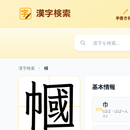
漢字検索
手書き
漢字検索
幗
基本情報
巾
部首
(はば・はばへん
ん)