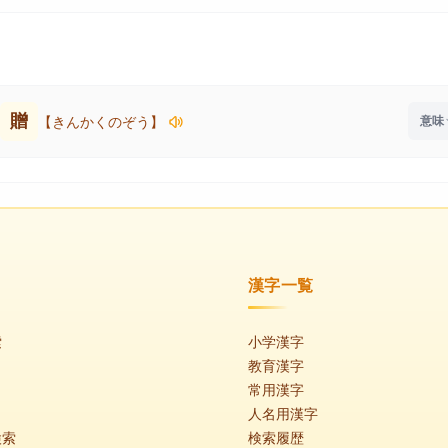
贈
【きんかくのぞう】
漢字一覧
索
小学漢字
教育漢字
常用漢字
人名用漢字
検索
検索履歴