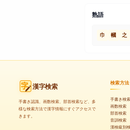
熟語
巾
幗
之
検索方法
漢字検索
手書き検
手書き認識、画数検索、部首検索など、多
画数検索
様な検索方法で漢字情報にすぐアクセスで
部首検索
きます。
音訓検索
漢検級別