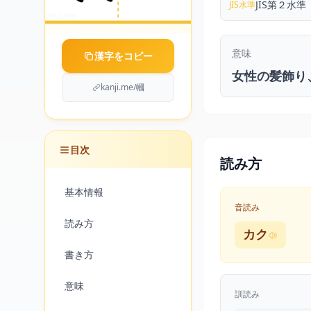
JIS第２水準
JIS水準
意味
漢字をコピー
女性の髪飾り
kanji.me/幗
目次
読み方
基本情報
音読み
読み方
カク
書き方
意味
訓読み