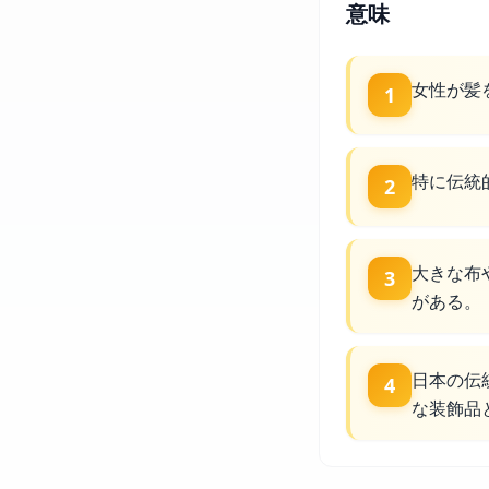
意味
女性が髪
1
特に伝統
2
大きな布
3
がある。
日本の伝
4
な装飾品