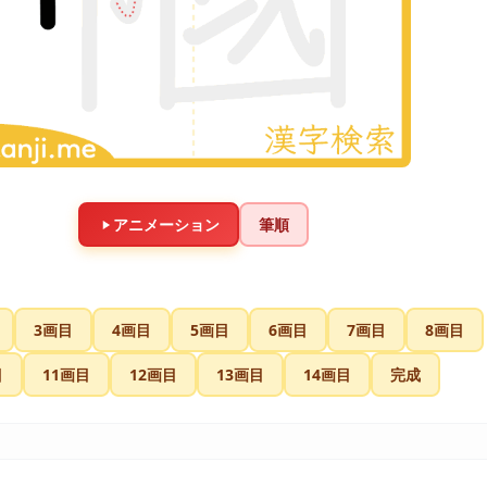
アニメーション
筆順
3画目
4画目
5画目
6画目
7画目
8画目
目
11画目
12画目
13画目
14画目
完成