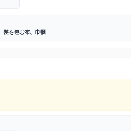
、髪を包む布、巾幗