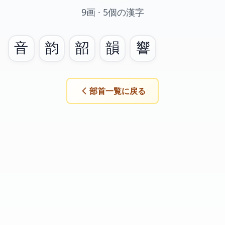
9画 · 5個の漢字
音
韵
韶
韻
響
部首一覧に戻る