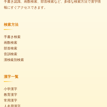
手書き認識、画数検索、部首検索など、多様な検索方法で漢字情
報にすぐアクセスできます。
検索方法
手書き検索
画数検索
部首検索
音訓検索
漢検級別検索
漢字一覧
小学漢字
教育漢字
常用漢字
人名用漢字