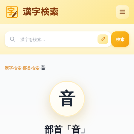
漢字検索
検索
音
漢字検索
›
部首検索
›
音
部首「音」