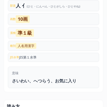
人 亻
部首
(ひと・にんべん・ひとがしら・ひとやね)
10画
画数
準１級
漢検
人名用漢字
種別
JIS第１水準
JIS水準
意味
さいわい、へつらう、お気に入り
読み方