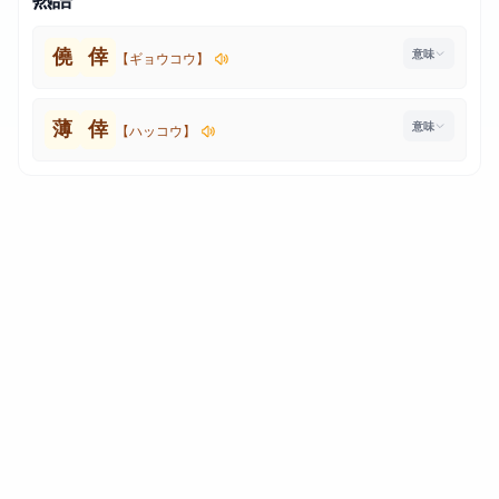
僥
倖
【ギョウコウ】
薄
倖
【ハッコウ】