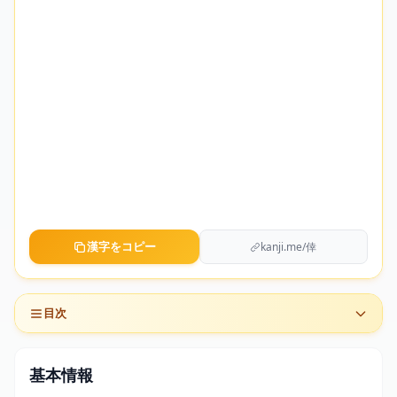
漢字をコピー
kanji.me/倖
目次
基本情報