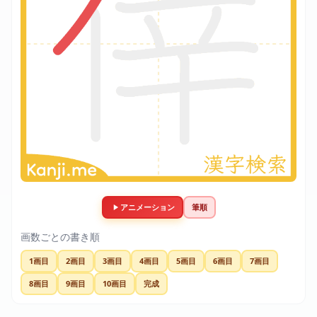
アニメーション
筆順
画数ごとの書き順
1画目
2画目
3画目
4画目
5画目
6画目
7画目
8画目
9画目
10画目
完成