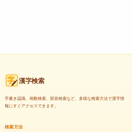
漢字検索
手書き認識、画数検索、部首検索など、多様な検索方法で漢字情
報にすぐアクセスできます。
検索方法