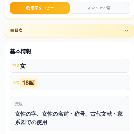
漢字をコピー
kanji.me/㜱
目次
基本情報
女
部首
18画
画数
意味
女性の字、女性の名前・称号、古代文献・家
系図での使用