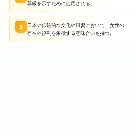
尊厳を示すために使用される。
日本の伝統的な文化や風習において、女性の
3
存在や役割を象徴する意味合いも持つ。