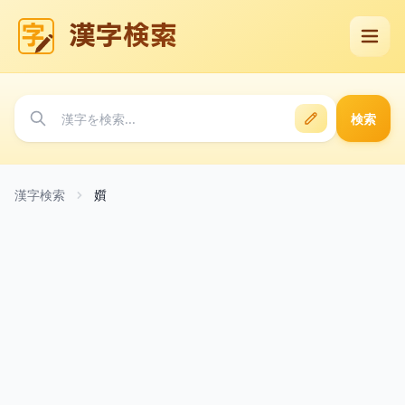
漢字検索
検索
漢字検索
㜱