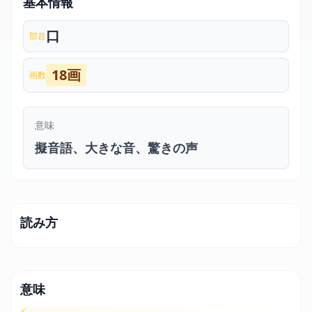
基本情報
口
部首
18画
画数
意味
擬音語、大きな音、驚きの声
読み方
意味