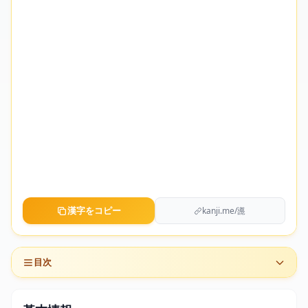
漢字をコピー
kanji.me/㘏
目次