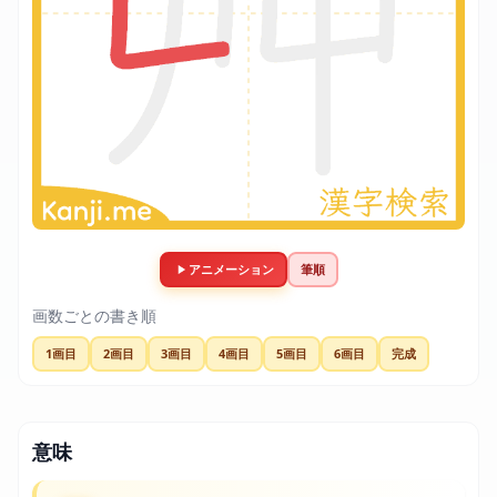
アニメーション
筆順
画数ごとの書き順
1画目
2画目
3画目
4画目
5画目
6画目
完成
意味