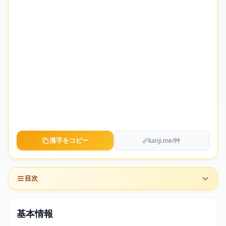
漢字をコピー
kanji.me/艸
目次
基本情報