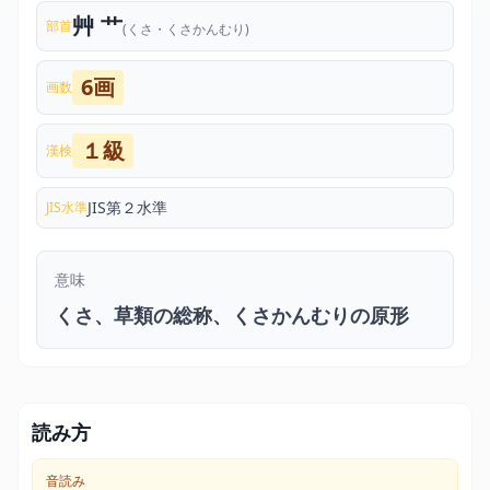
艸 艹
部首
(くさ・くさかんむり)
6画
画数
１級
漢検
JIS第２水準
JIS水準
意味
くさ、草類の総称、くさかんむりの原形
読み方
音読み