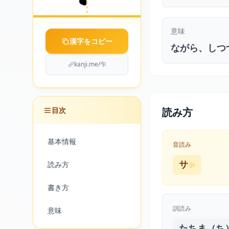
意味
漢字をコピー
ながら、しつ
kanji.me/乍
目次
読み方
基本情報
音読み
読み方
サ
書き方
訓読み
意味
たちま（ち