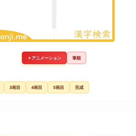
アニメーション
筆順
3画目
4画目
5画目
完成