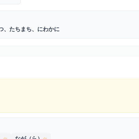
つ、たちまち、にわかに
）
なが（ら）