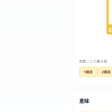
画数ごとの書き順
1画目
2画目
意味