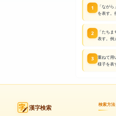
「ながら
1
を表す。
「たちま
2
表す。例
重ねて用
3
様子を表
検索方法
漢字検索