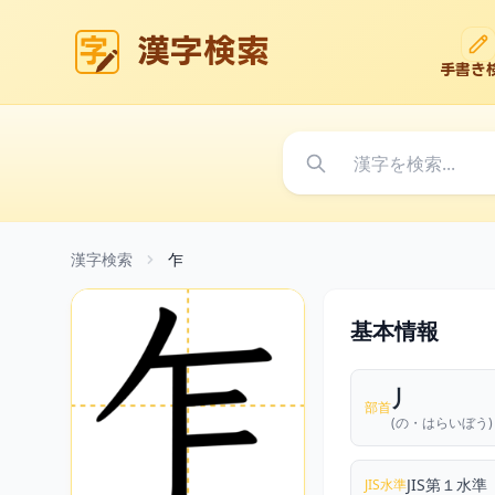
漢字検索
手書き
漢字検索
乍
基本情報
丿
部首
(の・はらいぼう)
JIS第１水準
JIS水準