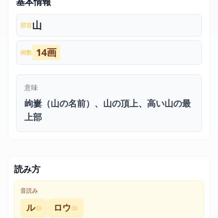
基本情報
山
部首
14画
画数
意味
岣㟺（山の名前）、山の頂上、高い山の最
上部
読み方
音読み
ル
ロウ