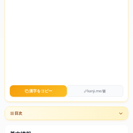
漢字をコピー
kanji.me/㟺
目次