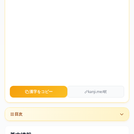
漢字をコピー
kanji.me/㟰
目次