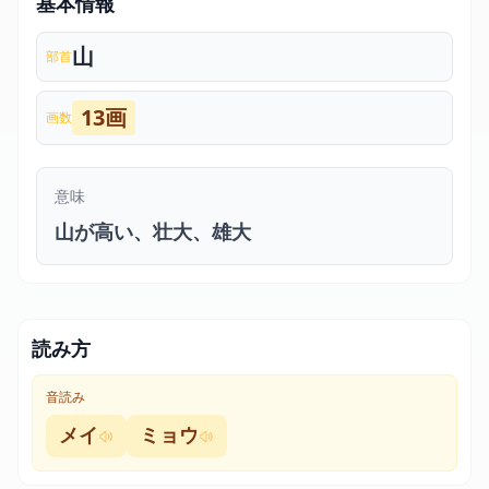
基本情報
山
部首
13画
画数
意味
山が高い、壮大、雄大
読み方
音読み
メイ
ミョウ