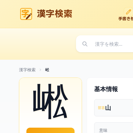
漢字検索
手書き
漢字検索
㟣
㟣
基本情報
山
部首
意味