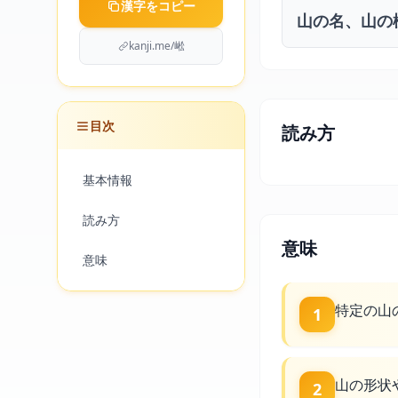
漢字をコピー
山の名、山の
kanji.me/㟣
目次
読み方
基本情報
読み方
意味
意味
特定の山
1
山の形状
2