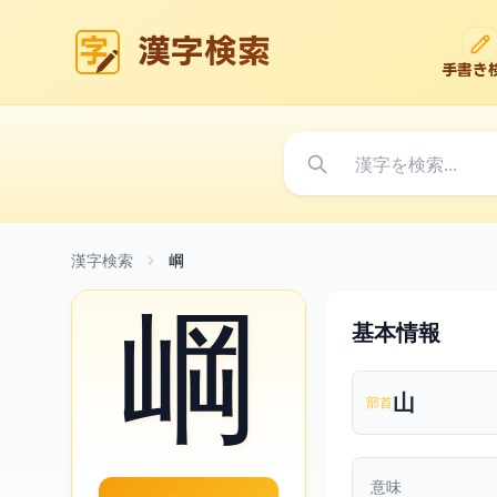
漢字検索
手書き
漢字検索
㟠
㟠
基本情報
山
部首
意味