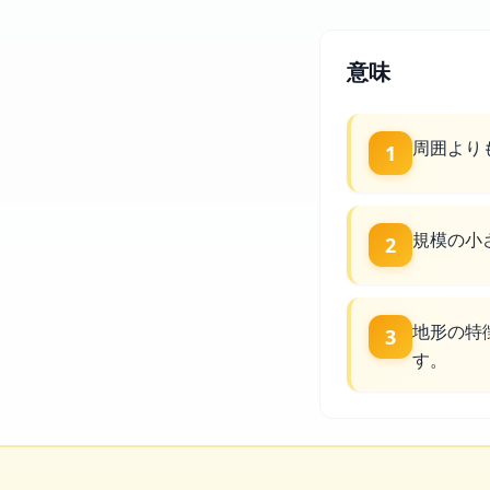
意味
周囲より
1
規模の小
2
地形の特
3
す。