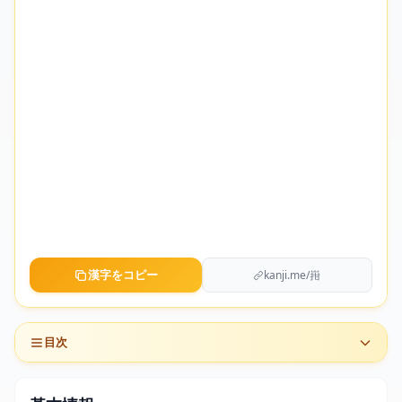
漢字をコピー
kanji.me/㟛
目次