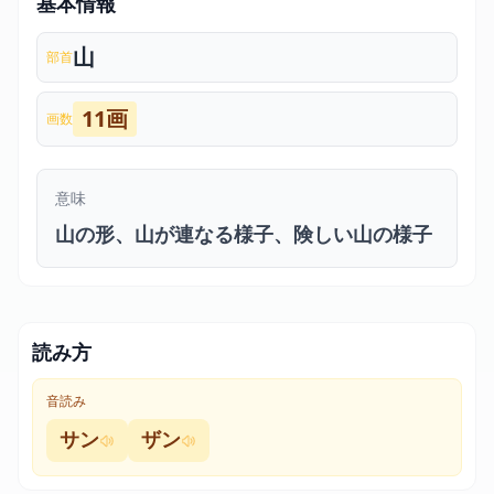
基本情報
山
部首
11画
画数
意味
山の形、山が連なる様子、険しい山の様子
読み方
音読み
サン
ザン