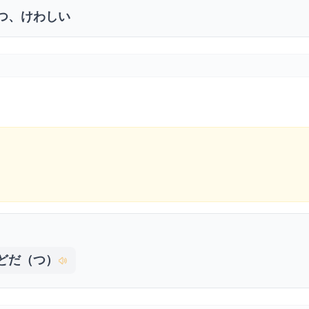
つ、けわしい
どだ（つ）