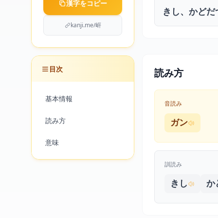
漢字をコピー
きし、かどだ
kanji.me/㟁
目次
読み方
基本情報
音読み
読み方
ガン
意味
訓読み
きし
か