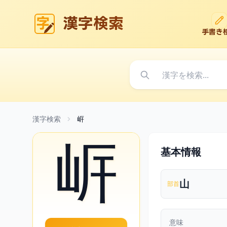
漢字検索
手書き
漢字検索
㟁
㟁
基本情報
山
部首
意味