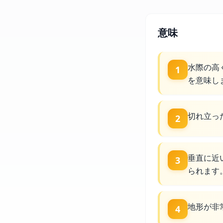
意味
水際の高
1
を意味し
切れ立っ
2
垂直に近
3
られます
地形が非
4