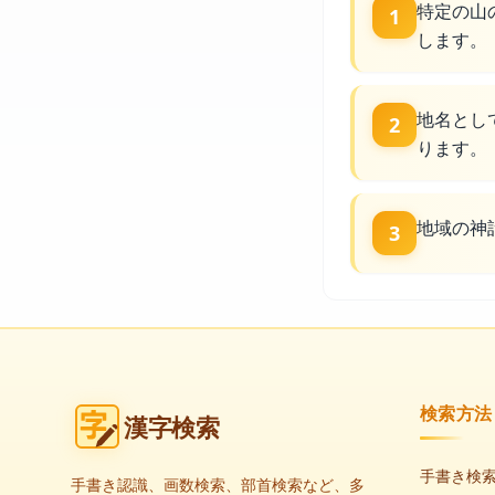
特定の山
1
します。
地名とし
2
ります。
地域の神
3
検索方法
漢字検索
手書き検
手書き認識、画数検索、部首検索など、多