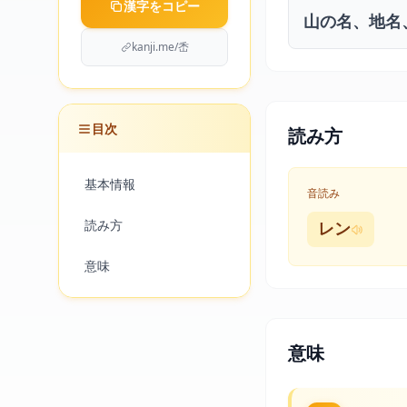
漢字をコピー
山の名、地名
kanji.me/㟀
目次
読み方
基本情報
音読み
読み方
レン
意味
意味