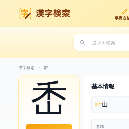
漢字検索
手書き
漢字検索
㟀
㟀
基本情報
山
部首
意味