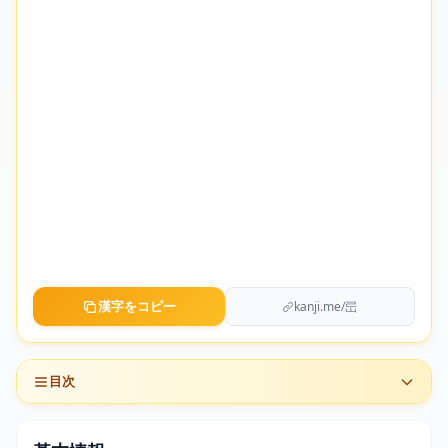
漢字をコピー
kanji.me/㞯
目次