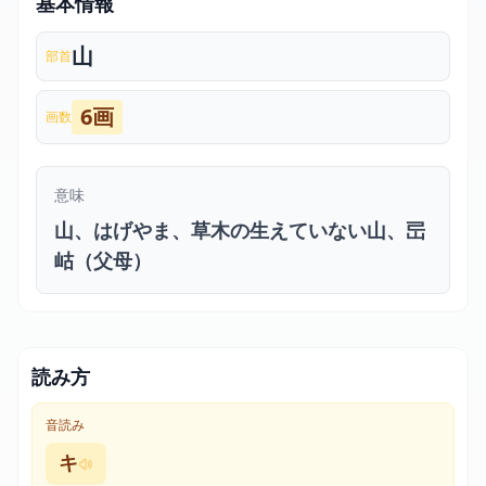
基本情報
山
部首
6画
画数
意味
山、はげやま、草木の生えていない山、㞯
岵（父母）
読み方
音読み
キ