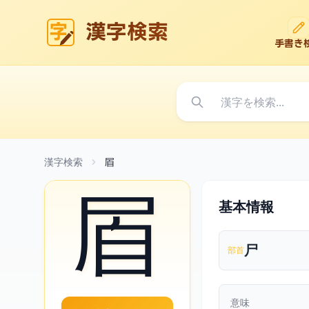
漢字検索
手書き
漢字検索
㞒
㞒
基本情報
尸
部首
意味