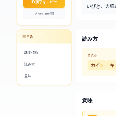
漢字をコピー
いびき、力強
kanji.me/㞒
目次
読み方
基本情報
音読み
読み方
カイ
キ
意味
意味