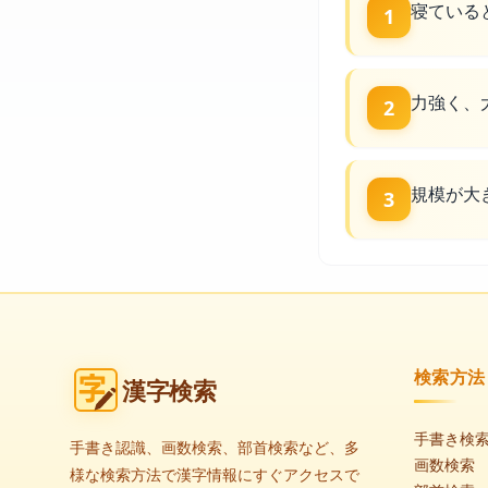
寝ている
1
力強く、
2
規模が大
3
検索方法
漢字検索
手書き検
手書き認識、画数検索、部首検索など、多
画数検索
様な検索方法で漢字情報にすぐアクセスで