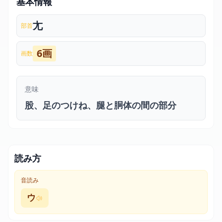
基本情報
尢
部首
6画
画数
意味
股、足のつけね、腿と胴体の間の部分
読み方
音読み
ウ