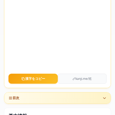
漢字をコピー
kanji.me/㝼
目次