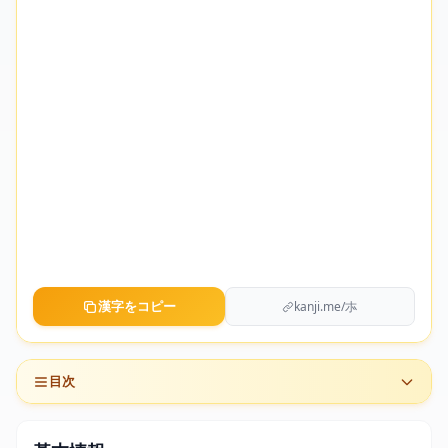
漢字をコピー
kanji.me/㝳
目次