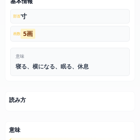
基本情報
寸
部首
5画
画数
意味
寝る、横になる、眠る、休息
読み方
意味