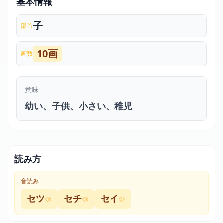
基本情報
子
部首
10画
画数
意味
幼い、子供、小さい、稚児
読み方
音読み
セツ
セチ
セイ