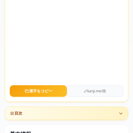
漢字をコピー
kanji.me/㝂
目次