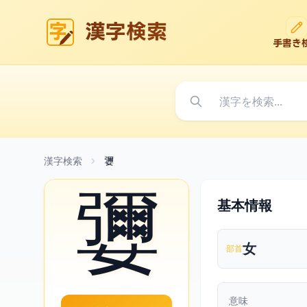
漢字検索
手書き
漢字検索
㜷
㜷
基本情報
女
部首
意味