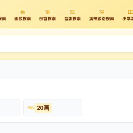
検索
画数検索
部首検索
音訓検索
漢検級別検索
小学
20画
画数