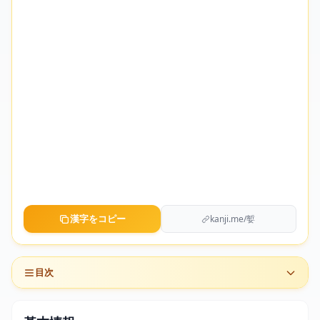
漢字をコピー
kanji.me/㜪
目次