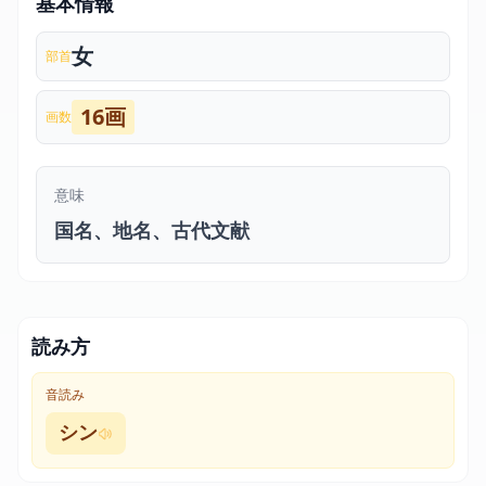
基本情報
女
部首
16画
画数
意味
国名、地名、古代文献
読み方
音読み
シン