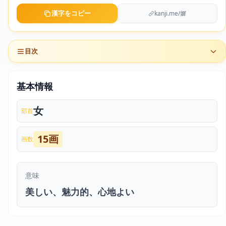
漢字をコピー
kanji.me/㜨
目次
基本情報
女
部首
15画
画数
意味
美しい、魅力的、心地よい