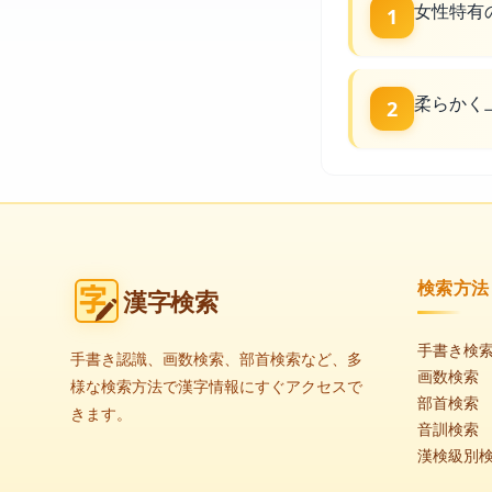
女性特有
1
柔らかく
2
検索方法
漢字検索
手書き検
手書き認識、画数検索、部首検索など、多
画数検索
様な検索方法で漢字情報にすぐアクセスで
部首検索
きます。
音訓検索
漢検級別