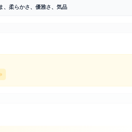
ま、柔らかさ、優雅さ、気品