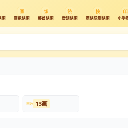
検索
画数検索
部首検索
音訓検索
漢検級別検索
小学
13画
画数