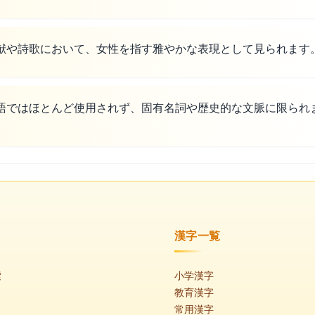
献や詩歌において、女性を指す雅やかな表現として見られます
語ではほとんど使用されず、固有名詞や歴史的な文脈に限られ
漢字一覧
索
小学漢字
教育漢字
常用漢字