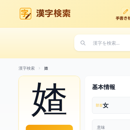
漢字検索
手書き
漢字検索
㜁
㜁
基本情報
女
部首
意味