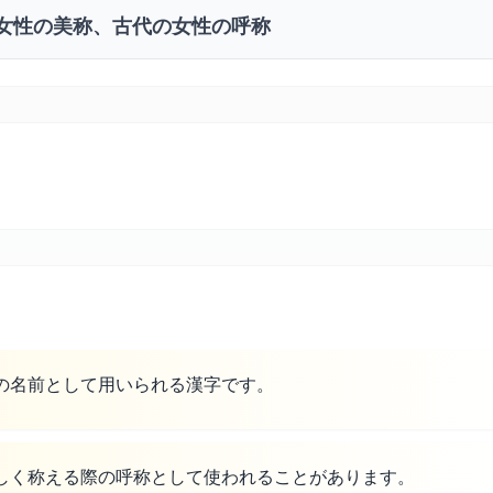
女性の美称、古代の女性の呼称
の名前として用いられる漢字です。
しく称える際の呼称として使われることがあります。