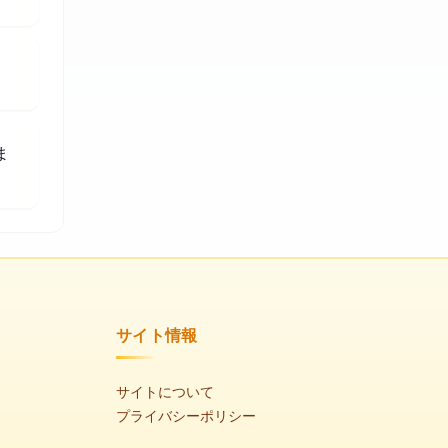
。
ま
サイト情報
サイトについて
プライバシーポリシー