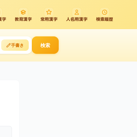
漢字
教育漢字
常用漢字
人名用漢字
検索履歴
検索
手書き