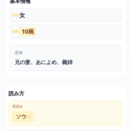
基本情報
女
部首
10画
画数
意味
兄の妻、あによめ、義姉
読み方
音読み
ソウ