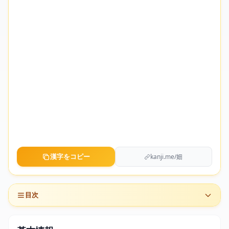
漢字をコピー
kanji.me/㚼
目次