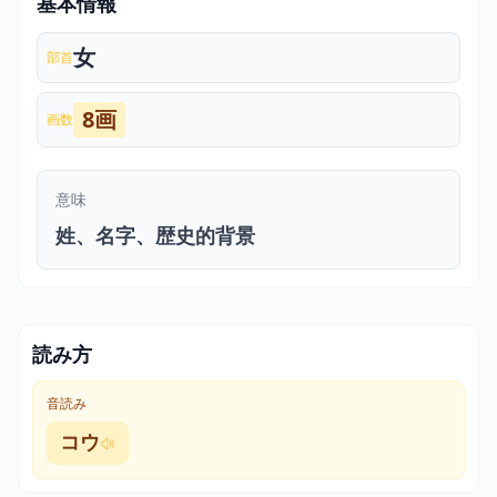
基本情報
女
部首
8画
画数
意味
姓、名字、歴史的背景
読み方
音読み
コウ