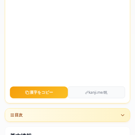
漢字をコピー
kanji.me/㚨
目次