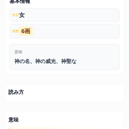
基本情報
女
部首
6画
画数
意味
神の名、神の威光、神聖な
読み方
意味