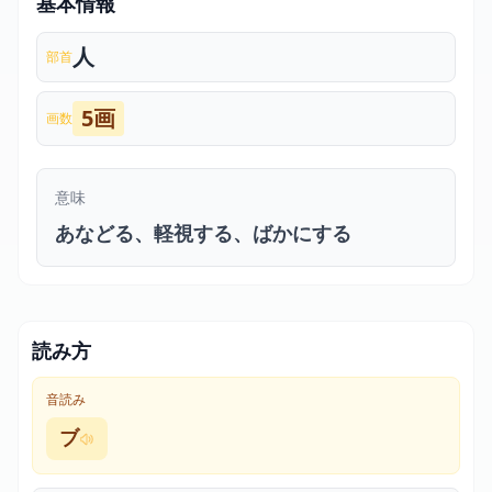
基本情報
人
部首
5画
画数
意味
あなどる、軽視する、ばかにする
読み方
音読み
ブ