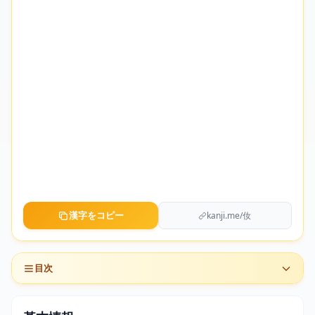
漢字をコピー
kanji.me/㚢
目次