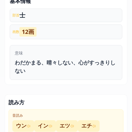
基本情報
士
部首
12画
画数
意味
わだかまる、晴々しない、心がすっきりし
ない
読み方
音読み
ウン
イン
エツ
エチ