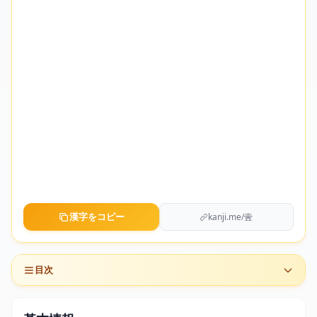
漢字をコピー
kanji.me/㚃
目次