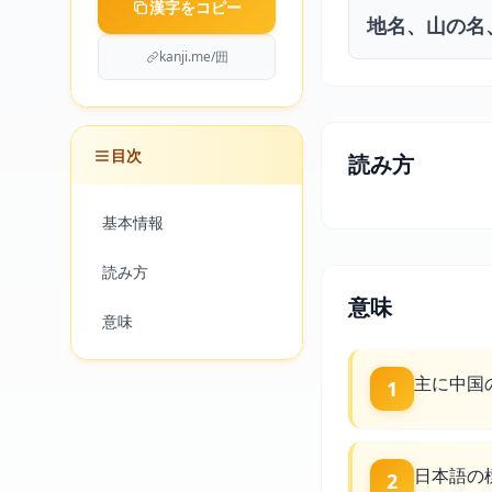
漢字をコピー
地名、山の名
kanji.me/㘟
目次
読み方
基本情報
読み方
意味
意味
主に中国
1
日本語の
2