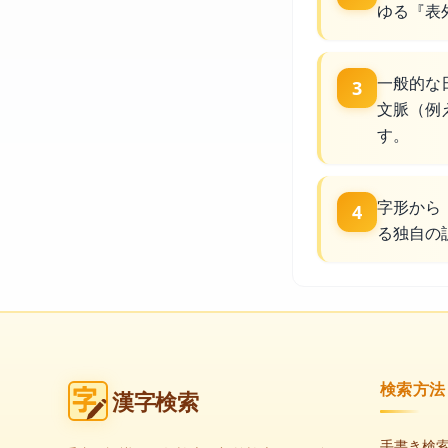
ゆる『表
一般的な
3
文脈（例
す。
字形から
4
る独自の
検索方法
漢字検索
手書き検