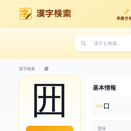
漢字検索
手書き
漢字検索
㘟
㘟
基本情報
囗
部首
意味