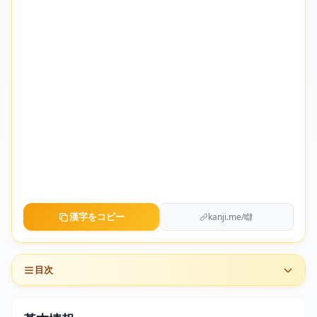
漢字をコピー
kanji.me/㘑
目次