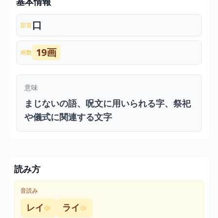
基本情報
口
部首
19画
画数
意味
まじないの語、呪文に用いられる字、祭祀
や儀式に関連する文字
読み方
音読み
レイ
ライ