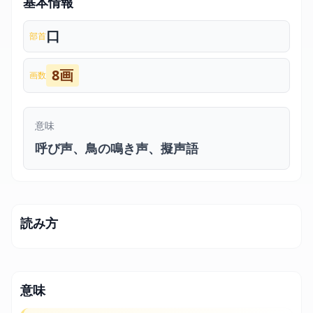
基本情報
口
部首
8画
画数
意味
呼び声、鳥の鳴き声、擬声語
読み方
意味