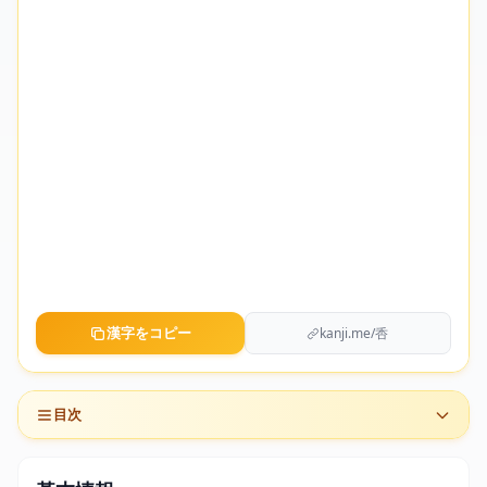
漢字をコピー
kanji.me/㕿
目次